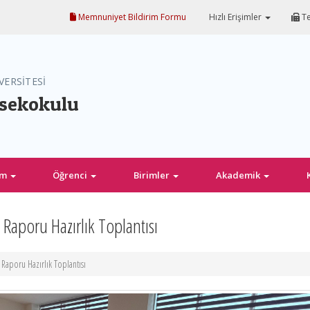
Memnuniyet Bildirim Formu
Hızlı Erişimler
Te
VERSİTESİ
ksekokulu
im
Öğrenci
Birimler
Akademik
aporu Hazırlık Toplantısı
aporu Hazırlık Toplantısı