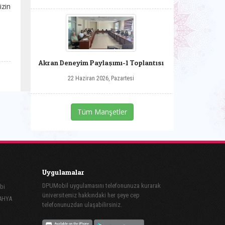
izin
Akran Deneyim Paylaşımı-1 Toplantısı
22 Haziran 2026, Pazartesi
Tüm Manşetler
Uygulamalar
DPUMobil uygulamasını telefonunuza kurarak
bi
üniversitemiz hakkındaki her şeye cep
TAHYA
telefonunuzdan ulaşabilirsiniz.