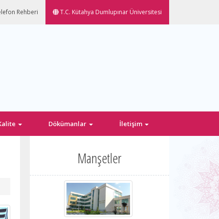
lefon Rehberi
T.C. Kütahya Dumlupınar Üniversitesi
Kalite
Dökümanlar
İletişim
Manşetler