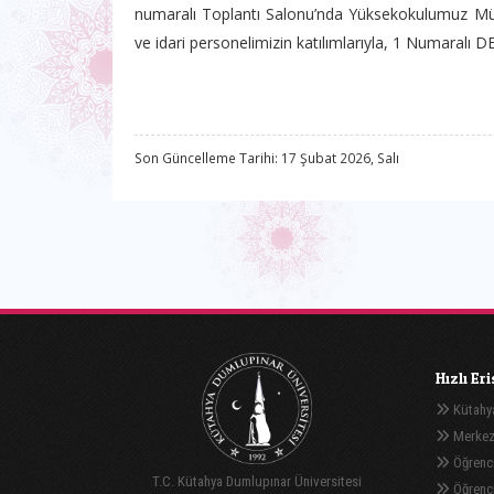
numaralı Toplantı Salonu’nda Yüksekokulumuz Müd
ve idari personelimizin katılımlarıyla, 1 Numaralı 
Son Güncelleme Tarihi: 17 Şubat 2026, Salı
Hızlı Er
Kütahya
Merkez
Öğrenci
T.C. Kütahya Dumlupınar Üniversitesi
Öğrenci 