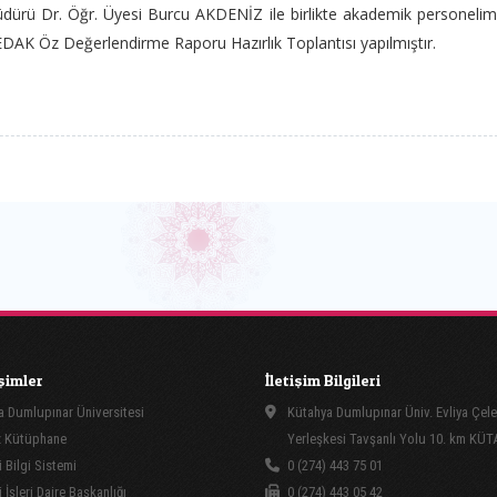
ürü Dr. Öğr. Üyesi Burcu AKDENİZ ile birlikte akademik personelim
DEDAK Öz Değerlendirme Raporu Hazırlık Toplantısı yapılmıştır.
işimler
İletişim Bilgileri
 Dumlupınar Üniversitesi
Kütahya Dumlupınar Üniv. Evliya Çele
 Kütüphane
Yerleşkesi Tavşanlı Yolu 10. km KÜ
 Bilgi Sistemi
0 (274) 443 75 01
İşleri Daire Başkanlığı
0 (274) 443 05 42