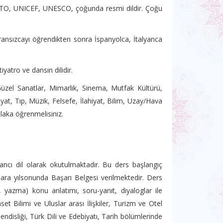
, NATO, UNICEF, UNESCO, çoğunda resmi dildir. Çoğu
Fransızcayı öğrendikten sonra İspanyolca, İtalyanca
yatro ve dansın dilidir.
üzel Sanatlar, Mimarlık, Sinema, Mutfak Kültürü,
biyat, Tıp, Müzik, Felsefe, İlahiyat, Bilim, Uzay/Hava
tlaka öğrenmelisiniz.
ancı dil olarak okutulmaktadır. Bu ders başlangıç
lara yılsonunda Başarı Belgesi verilmektedir. Ders
yazma) konu anlatımı, soru-yanıt, diyaloglar ile
et Bilimi ve Uluslar arası İlişkiler, Turizm ve Otel
endisliği, Türk Dili ve Edebiyatı, Tarih bölümlerinde