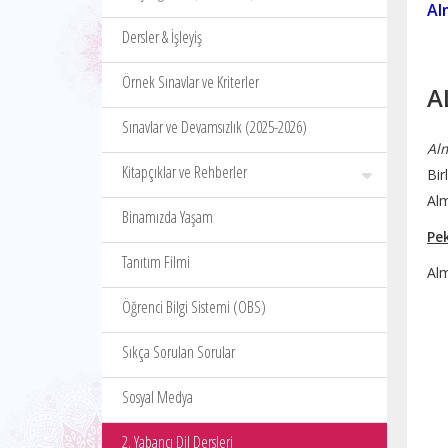
Al
Dersler & İşleyiş
Örnek Sınavlar ve Kriterler
A
Sınavlar ve Devamsızlık (2025-2026)
Al
Kitapçıklar ve Rehberler
Bir
Alm
Binamızda Yaşam
Pe
Tanıtım Filmi
Alm
Öğrenci Bilgi Sistemi (OBS)
Sıkça Sorulan Sorular
Sosyal Medya
2. Yabancı Dil Dersleri