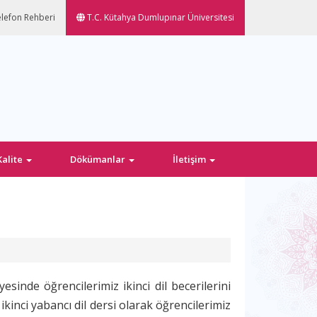
lefon Rehberi
T.C. Kütahya Dumlupınar Üniversitesi
Kalite
Dökümanlar
İletişim
yesinde öğrencilerimiz ikinci dil becerilerini
inci yabancı dil dersi olarak öğrencilerimiz