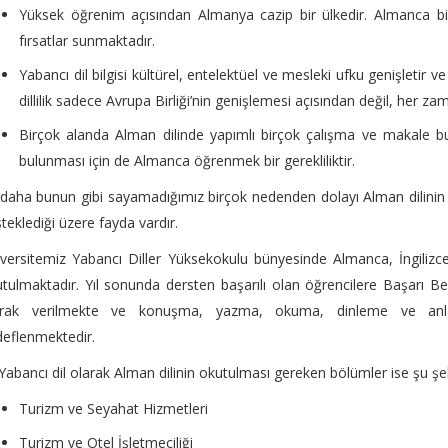
Yüksek öğrenim açısından Almanya cazip bir ülkedir. Almanca bil
fırsatlar sunmaktadır.
Yabancı dil bilgisi kültürel, entelektüel ve mesleki ufku genişletir ve
dillilik sadece Avrupa Birliği’nin genişlemesi açısından değil, her za
Birçok alanda Alman dilinde yapımlı birçok çalışma ve makale 
bulunması için de Almanca öğrenmek bir gerekliliktir.
daha bunun gibi sayamadığımız birçok nedenden dolayı Alman dilinin ö
teklediği üzere fayda vardır.
versitemiz Yabancı Diller Yüksekokulu bünyesinde Almanca, İngilizce
tulmaktadır. Yıl sonunda dersten başarılı olan öğrencilere Başarı Be
arak verilmekte ve konuşma, yazma, okuma, dinleme ve anlama
eflenmektedir.
Yabancı dil olarak Alman dilinin okutulması gereken bölümler ise şu şeki
Turizm ve Seyahat Hizmetleri
Turizm ve Otel İşletmeciliği