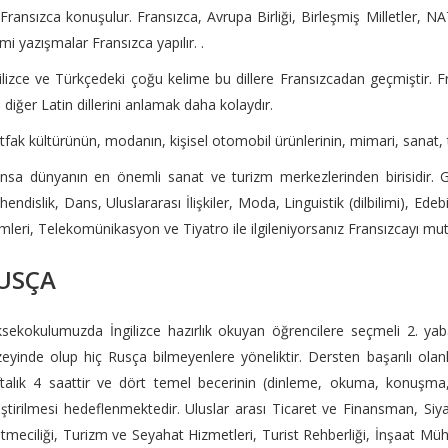
Fransızca konuşulur. Fransızca, Avrupa Birliği, Birleşmiş Milletler
mi yazışmalar Fransızca yapılır. .
ilizce ve Türkçedeki çoğu kelime bu dillere Fransızcadan geçmiştir. 
i diğer Latin dillerini anlamak daha kolaydır.
fak kültürünün, modanın, kişisel otomobil ürünlerinin, mimari, sanat, ti
nsa dünyanın en önemli sanat ve turizm merkezlerinden birisidir. G
endislik, Dans, Uluslararası İlişkiler, Moda, Linguistik (dilbilimi), Ede
imleri, Telekomünikasyon ve Tiyatro ile ilgileniyorsanız Fransızcayı mu
USÇA
sekokulumuzda İngilizce hazırlık okuyan öğrencilere seçmeli 2. yab
eyinde olup hiç Rusça bilmeyenlere yöneliktir. Dersten başarılı olan
talık 4 saattir ve dört temel becerinin (dinleme, okuma, konuşma, 
iştirilmesi hedeflenmektedir. Uluslar arası Ticaret ve Finansman, Siyas
etmeciliği, Turizm ve Seyahat Hizmetleri, Turist Rehberliği, İnşaat Müh