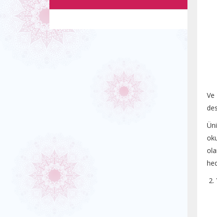
Ve 
des
Üni
oku
ol
hed
2. 