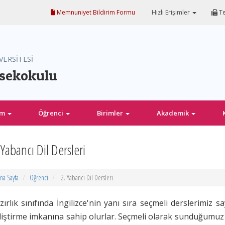
Memnuniyet Bildirim Formu
Hızlı Erişimler
Te
VERSİTESİ
ksekokulu
im
Öğrenci
Birimler
Akademik
 Yabancı Dil Dersleri
na Sayfa
Öğrenci
2. Yabancı Dil Dersleri
zırlık sınıfında İngilizce'nin yanı sıra seçmeli derslerimiz sa
liştirme imkanına sahip olurlar. Seçmeli olarak sunduğumuz ik