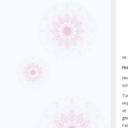
Ve 
FR
Hin
söm
Tüm
vey
ve 
gib
Fas