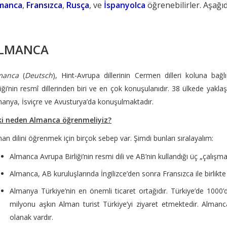
manca
,
Fransızca
,
Rusça
, ve
İspanyolca
öğrenebilirler. Aşağıda
LMANCA
manca
(
Deutsch
), Hint-Avrupa dillerinin Cermen dilleri koluna bağl
liği’nin resmî dillerinden biri ve en çok konuşulanıdır. 38 ülkede yakl
anya, İsviçre ve Avusturya’da konuşulmaktadır.
ki neden Almanca öğrenmeliyiz?
an dilini öğrenmek için birçok sebep var. Şimdi bunları sıralayalım:
Almanca Avrupa Birliği’nin resmi dili ve AB’nin kullandığı üç „çalışma 
Almanca, AB kuruluşlarında İngilizce’den sonra Fransızca ile birlikte 
Almanya Türkiye’nin en önemli ticaret ortağıdır. Türkiye’de 1000’
milyonu aşkın Alman turist Türkiye’yi ziyaret etmektedir. Almanc
olanak vardır.