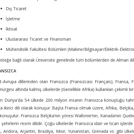
Dış Ticaret
İşletme
İktisat
Uluslararası Ticaret ve Finansman
Mühendislik Fakültesi Bölümleri (Makine/Bilgisayar/Elektrik-Elektron
isteğe bağlı olarak Üniversite genelinde tüm bölümlerden de Alman dili 
ANSIZCA
t-Avrupa dillerinden olan Fransızca (Fransızcası: Français); Fransa, F
ürgesi altında kalmış ülkelerde (Genellikle Afrika) kullanılan çekimli bir 
 Dünya'da 54 ülkede 200 milyon insanın Fransızca konuştuğu tahmi
a ikinci dili olarak konuşur. Başta Fransa olmak üzere, Afrika, Belçik
konuşulur. Fransızca Belçika’nın yöresi Wallonie’nin, Kanada’nın Queb
i şehirlerin resmi dilidir. Çoğu ülkelerde Fransızca idari ve ticari işlerde
, Andora, Arjantin, Brazilya, Mısır, Yunanistan, Grenada vs. gibi ülke