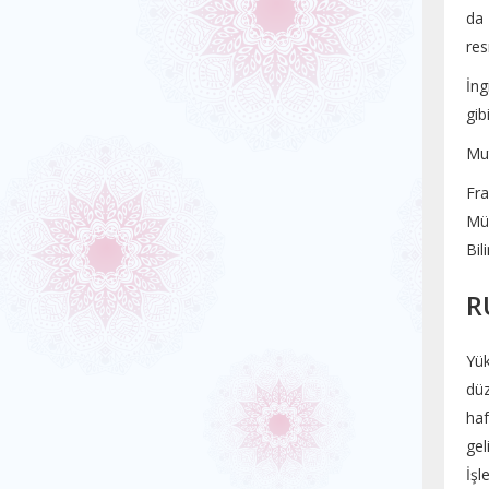
da 
res
İng
gib
Mut
Fra
Müh
Bil
R
Yük
düz
haf
gel
İşl