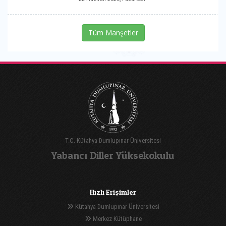
Tüm Manşetler
T.C. Kütahya Dumlupınar Üniversitesi
Yabancı Diller Yüksekokulu
Hızlı Erişimler
Kütahya Dumlupınar Üniversitesi
Merkez Kütüphane