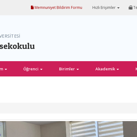
Memnuniyet Bildirim Formu
Hızlı Erişimler
Te
VERSİTESİ
ksekokulu
im
Öğrenci
Birimler
Akademik