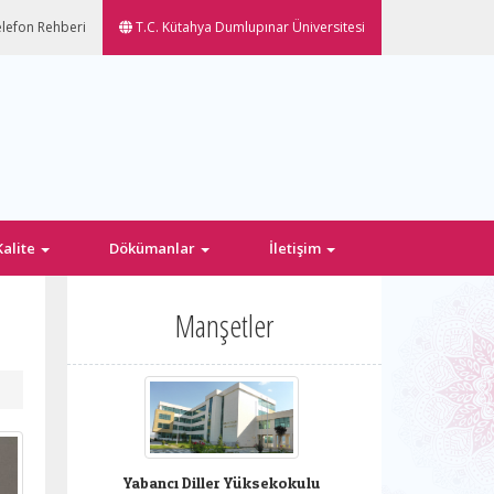
lefon Rehberi
T.C. Kütahya Dumlupınar Üniversitesi
Kalite
Dökümanlar
İletişim
Manşetler
Yabancı Diller Yüksekokulu