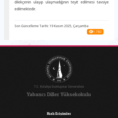
dilekçenin ulaşıp ulaşmadığının teyit edilmesi tavsiye
edilmektedir.
Son Güncelleme Tarihi: 19 Kasım 2025, Çarşamba
1.780
T.C. Kütahya Dumlupınar Üniversitesi
Yabancı Diller Yüksekokulu
Hızlı Erişimler