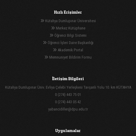
Hızlı Erişimler
Kütahya Dumlupınar Üniversitesi
Merkez Kütüphane
Öğrenci Bilgi Sistemi
Öğrenci İşleri Daire Başkanlığı
Akademik Portal
Memnuniyet Bildirim Formu
İletişim Bilgileri
Kütahya Dumlupınar Üniv. Evliya Çelebi Yerleşkesi Tavşanlı Yolu 10. km KÜTAHYA
0 (274) 443 75 01
0 (274) 443 05 42
yabancidiller@dpu.edu.tr
Uygulamalar