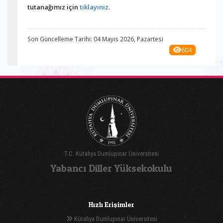
tutanağımız için
tıklayınız.
Son Güncelleme Tarihi: 04 Mayıs 2026, Pazartesi
604
T.C. Kütahya Dumlupınar Üniversitesi
Yabancı Diller Yüksekokulu
Hızlı Erişimler
Kütahya Dumlupınar Üniversitesi