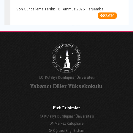
Son Güncelleme Tarihi: 16 Temmuz 2026, Perşembe
2.630
T.C. Kütahya Dumlupınar Üniversitesi
Yabancı Diller Yüksekokulu
Hızlı Erişimler
Kütahya Dumlupınar Üniversitesi
Merkez Kütüphane
Öğrenci Bilgi Sistemi