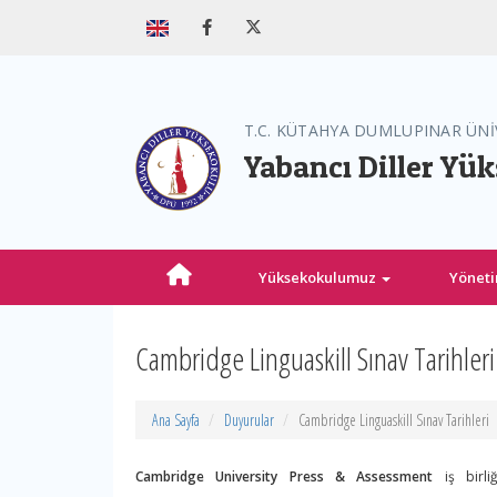
T.C. KÜTAHYA DUMLUPINAR ÜNİ
Yabancı Diller Yü
Yüksekokulumuz
Yönet
Cambridge Linguaskill Sınav Tarihleri
Ana Sayfa
Duyurular
Cambridge Linguaskill Sınav Tarihleri
Cambridge University Press & Assessment
iş birli