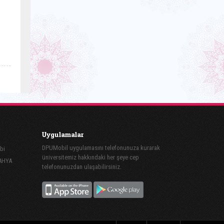
Uygulamalar
DPUMobil uygulamasını telefonunuza kurarak
bi
üniversitemiz hakkındaki her şeye cep
TAHYA
telefonunuzdan ulaşabilirsiniz.