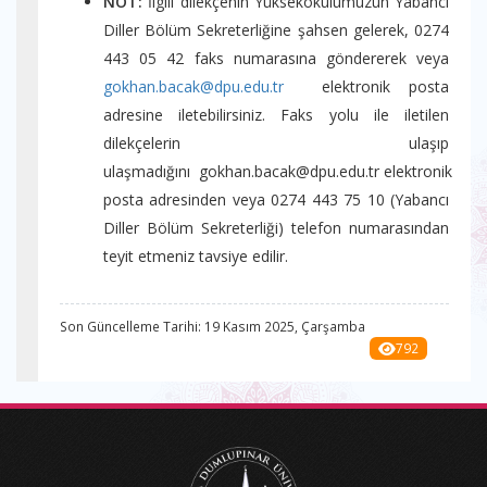
NOT:
İlgili dilekçenin Yüksekokulumuzun Yabancı
Diller Bölüm Sekreterliğine şahsen gelerek, 0274
443 05 42 faks numarasına göndererek veya
gokhan.bacak@dpu.edu.tr
elektronik posta
adresine iletebilirsiniz. Faks yolu ile iletilen
dilekçelerin ulaşıp
ulaşmadığını gokhan.bacak@dpu.edu.tr elektronik
posta adresinden veya 0274 443 75 10 (Yabancı
Diller Bölüm Sekreterliği) telefon numarasından
teyit etmeniz tavsiye edilir.
Son Güncelleme Tarihi: 19 Kasım 2025, Çarşamba
792